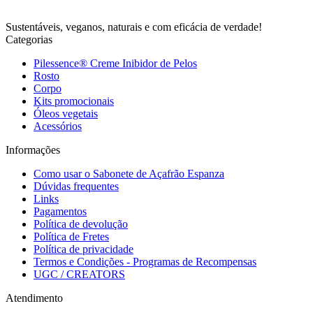
Sustentáveis, veganos, naturais e com eficácia de verdade!
Categorias
Pilessence® Creme Inibidor de Pelos
Rosto
Corpo
Kits promocionais
Óleos vegetais
Acessórios
Informações
Como usar o Sabonete de Açafrão Espanza
Dúvidas frequentes
Links
Pagamentos
Política de devolução
Política de Fretes
Política de privacidade
Termos e Condições - Programas de Recompensas
UGC / CREATORS
Atendimento