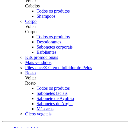
Voltar
Cabelos
Todos os produtos
Shampoos
Corpo
Voltar
Corpo
Todos os produtos
Desodorantes
Sabonetes corporais
Esfoliantes
Kits promocionais
Mais vendidos
Pilessence® Creme Inibidor de Pelos
Rosto
Voltar
Rosto
Todos os produtos
Sabonetes faciais
Sabonete de Açafrão
Sabonetes de Argila
Máscaras
Óleos vegetais