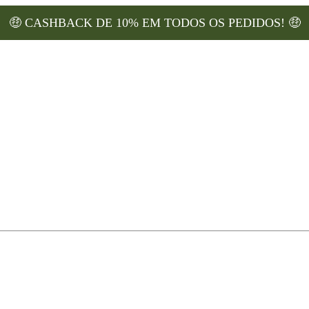
‎ ‎ ‎ ‎ ‎ ‎ ‎ ‎ ‎ ‎ ‎ ‎ ‎ ‎ ‎ ‎ ‎ ‎ ‎ ‎ ‎ ‎ ‎ ‎ ‎ ‎ ‎ ‎ ‎ ‎ ‎ ‎ ‎ ‎ ‎ ‎ ‎ ‎ ‎ ‎ ‎ ‎ ‎ ‎ ‎ ‎ ‎ ‎ ‎ ‎ ‎ ‎ ‎ ‎ ‎ ‎ ‎ ‎ ‎ ‎ ‎ ‎ ‎ ‎ ‎ ‎ ‎ ‎ ‎ ‎ ‎ ‎ ‎ ‎ ‎ ‎ ‎ ‎ ‎ ‎ ‎ ‎ ‎ ‎ ‎ ‎ ‎ ‎ ‎ ‎ 