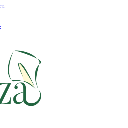
eta
e