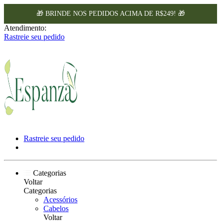
‎ ‎ ‎ ‎ ‎ ‎ ‎ ‎ ‎ ‎ ‎ ‎ ‎ ‎ ‎ ‎ ‎ ‎ ‎ ‎ ‎ ‎ ‎ ‎ ‎ ‎ ‎ ‎ ‎ ‎ ‎ ‎ ‎ ‎ ‎ ‎ ‎ ‎ ‎ ‎ ‎ ‎ ‎ ‎ ‎ ‎ ‎ ‎ ‎ ‎ ‎ ‎ ‎ ‎ ‎ ‎ ‎ ‎ ‎ ‎ ‎ ‎ ‎ ‎ ‎ ‎ ‎ ‎ ‎ ‎ ‎ ‎ ‎ ‎ ‎ ‎ ‎ ‎ ‎ ‎ ‎ ‎ ‎ ‎ ‎ ‎ ‎ ‎ ‎ ‎ ‎ ‎ ‎ ‎ ‎ ‎ ‎ ‎ ‎ ‎ ‎ ‎ ‎ ‎ ‎ ‎ ‎ ‎ ‎ ‎ ‎ ‎ 
Atendimento:
Rastreie seu pedido
Rastreie seu pedido
Categorias
Voltar
Categorias
Acessórios
Cabelos
Voltar