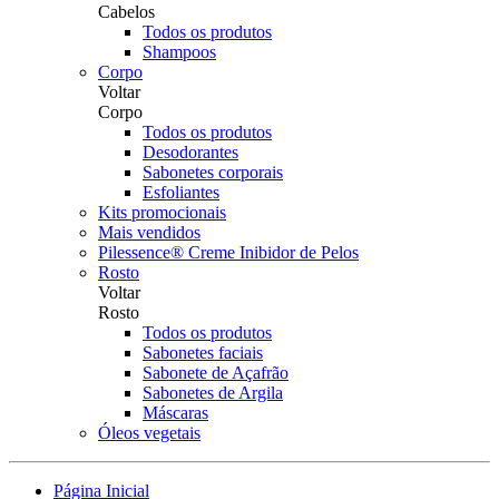
Cabelos
Todos os produtos
Shampoos
Corpo
Voltar
Corpo
Todos os produtos
Desodorantes
Sabonetes corporais
Esfoliantes
Kits promocionais
Mais vendidos
Pilessence® Creme Inibidor de Pelos
Rosto
Voltar
Rosto
Todos os produtos
Sabonetes faciais
Sabonete de Açafrão
Sabonetes de Argila
Máscaras
Óleos vegetais
Página Inicial